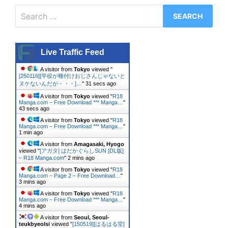
Search
for:
Live Traffic Feed
A visitor from
Tokyo
viewed "
[250116][竿役が種付けおじさんじゃないと
ヌケないんだが・・・]…
"
32 secs ago
A visitor from
Tokyo
viewed "
R18
Manga.com – Free Download *** Manga…
"
44 secs ago
A visitor from
Tokyo
viewed "
R18
Manga.com – Free Download *** Manga…
"
1 min ago
A visitor from
Amagasaki, Hyogo
viewed "
[アガタ] はだかぐらしSUN [DL版]
– R18 Manga.com
"
2 mins ago
A visitor from
Tokyo
viewed "
R18
Manga.com – Page 2 – Free Download…
"
3 mins ago
A visitor from
Tokyo
viewed "
R18
Manga.com – Free Download *** Manga…
"
4 mins ago
A visitor from
Seoul, Seoul-
teukbyeolsi
viewed "
[150519][はるはる堂]