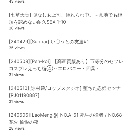
43 views
[七草天音] 隙なし女上司、挿れられ中。～意地でも絶
頂を認めない耐久SEX 1-10
36 views
[240429][Suppai] い〇うとの友達#1
35 views
[240509][Peh-koi] 【高画質版あり】五等分のセフレ
コスプレえっち編④～エロバニー・四葉～
31 views
[240510][詠村碧/ロップスタジオ] 堕ちた忍姫セツナ
[RJ01190887]
31 views
[240506][LaoMeng@] NO.A-61 死生の律者 / NO.68
花火 愉悦の夜
28 views