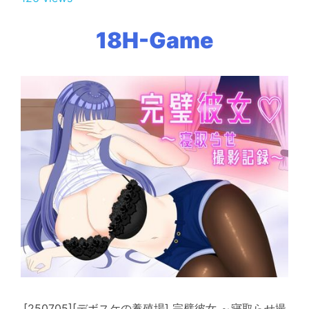
18H-Game
[250705][デボスケの養殖場] 完璧彼女 ～寝取らせ撮