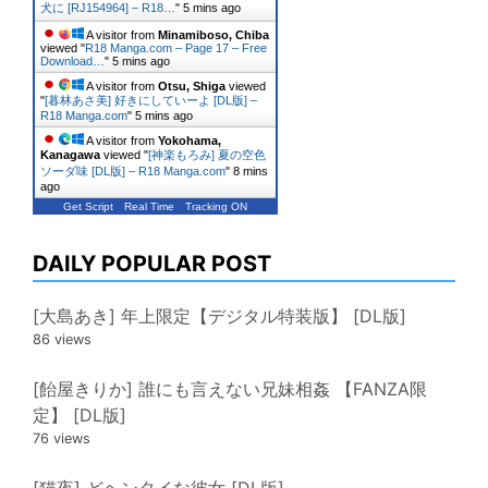
犬に [RJ154964] – R18…
"
5 mins ago
A visitor from
Minamiboso, Chiba
viewed "
R18 Manga.com – Page 17 – Free
Download…
"
5 mins ago
A visitor from
Otsu, Shiga
viewed
"
[暮林あさ美] 好きにしていーよ [DL版] –
R18 Manga.com
"
5 mins ago
A visitor from
Yokohama,
Kanagawa
viewed "
[神楽もろみ] 夏の空色
ソーダ味 [DL版] – R18 Manga.com
"
8 mins
ago
Get Script
Real Time
Tracking ON
DAILY POPULAR POST
[大島あき] 年上限定【デジタル特装版】 [DL版]
86 views
[飴屋きりか] 誰にも言えない兄妹相姦 【FANZA限
定】 [DL版]
76 views