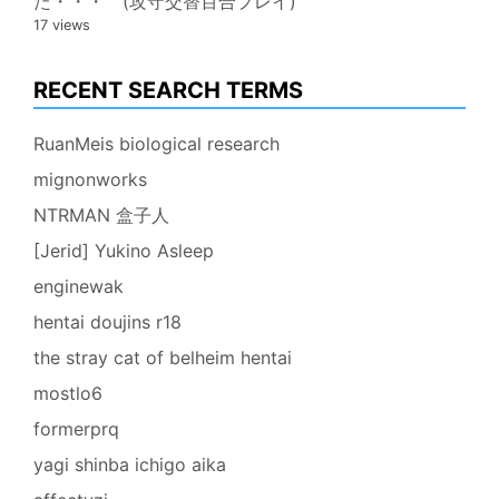
た・・・ (攻守交替百合プレイ)
17 views
RECENT SEARCH TERMS
RuanMeis biological research
mignonworks
NTRMAN 盒子人
[Jerid] Yukino Asleep
enginewak
hentai doujins r18
the stray cat of belheim hentai
mostlo6
formerprq
yagi shinba ichigo aika