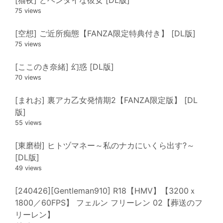
[猫夜] どヘンタイな彼女 [DL版]
75 views
[空想] ご近所痴態【FANZA限定特典付き】 [DL版]
75 views
[ここのき奈緒] 幻惑 [DL版]
70 views
[まれお] 裏アカ乙女発情期2【FANZA限定版】 [DL
版]
55 views
[東磨樹] ヒトヅマネー～私のナカにいくら出す?～
[DL版]
49 views
[240426][Gentleman910] R18【HMV】【3200ｘ
1800／60FPS】 フェルン フリーレン 02【葬送のフ
リーレン】