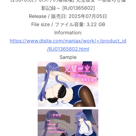
影記録～ [RJ01365602]
Release / 販売日: 2025年07月05日
File size / ファイル容量: 3.22 GB
Information:
https://www.dlsite.com/maniax/work/=/product_id
/RJ01365602.html
Sample