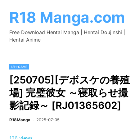
Skip
to
R18 Manga.com
content
Free Download Hentai Manga | Hentai Doujinshi |
Hentai Anime
18H-GAME
[250705][デボスケの養殖
場] 完璧彼女 ～寝取らせ撮
影記録～ [RJ01365602]
R18Manga
2025-07-05
126 views