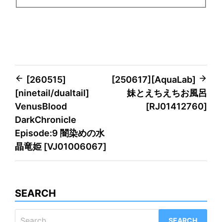
Post
[260515]
[250617][AquaLab]
[ninetail/dualtail]
妹とえちえちお風呂
navigation
VenusBlood
[RJ01412760]
DarkChronicle
Episode:9 闇染めの水
晶竜姫 [VJ01006067]
SEARCH
Search