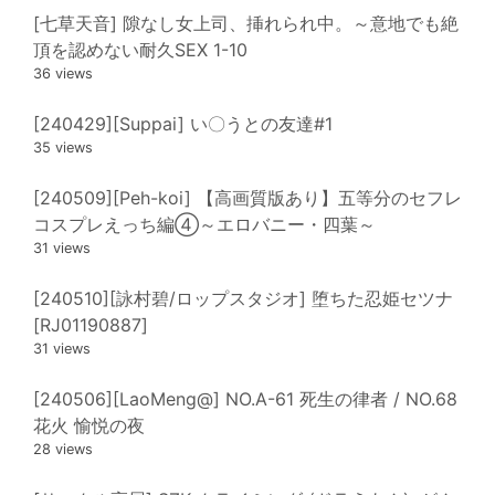
[七草天音] 隙なし女上司、挿れられ中。～意地でも絶
頂を認めない耐久SEX 1-10
36 views
[240429][Suppai] い〇うとの友達#1
35 views
[240509][Peh-koi] 【高画質版あり】五等分のセフレ
コスプレえっち編④～エロバニー・四葉～
31 views
[240510][詠村碧/ロップスタジオ] 堕ちた忍姫セツナ
[RJ01190887]
31 views
[240506][LaoMeng@] NO.A-61 死生の律者 / NO.68
花火 愉悦の夜
28 views