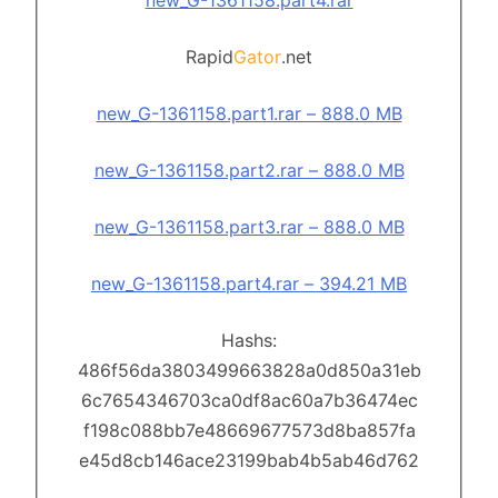
new_G-1361158.part4.rar
Rapid
Gator
.net
new_G-1361158.part1.rar – 888.0 MB
new_G-1361158.part2.rar – 888.0 MB
new_G-1361158.part3.rar – 888.0 MB
new_G-1361158.part4.rar – 394.21 MB
Hashs:
486f56da3803499663828a0d850a31eb
6c7654346703ca0df8ac60a7b36474ec
f198c088bb7e48669677573d8ba857fa
e45d8cb146ace23199bab4b5ab46d762