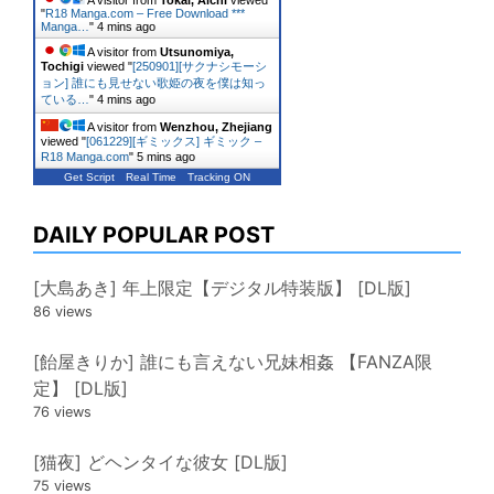
A visitor from
Tokai, Aichi
viewed
"
R18 Manga.com – Free Download ***
Manga…
"
4 mins ago
A visitor from
Utsunomiya,
Tochigi
viewed "
[250901][サクナシモーシ
ョン] 誰にも見せない歌姫の夜を僕は知っ
ている…
"
4 mins ago
A visitor from
Wenzhou, Zhejiang
viewed "
[061229][ギミックス] ギミック –
R18 Manga.com
"
5 mins ago
Get Script
Real Time
Tracking ON
DAILY POPULAR POST
[大島あき] 年上限定【デジタル特装版】 [DL版]
86 views
[飴屋きりか] 誰にも言えない兄妹相姦 【FANZA限
定】 [DL版]
76 views
[猫夜] どヘンタイな彼女 [DL版]
75 views