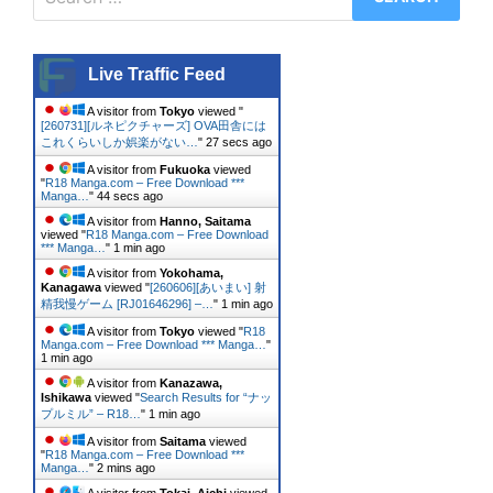
for:
Live Traffic Feed
A visitor from
Tokyo
viewed "
[260731][ルネピクチャーズ] OVA田舎には
これくらいしか娯楽がない…
"
27 secs ago
A visitor from
Fukuoka
viewed
"
R18 Manga.com – Free Download ***
Manga…
"
44 secs ago
A visitor from
Hanno, Saitama
viewed "
R18 Manga.com – Free Download
*** Manga…
"
1 min ago
A visitor from
Yokohama,
Kanagawa
viewed "
[260606][あいまい] 射
精我慢ゲーム [RJ01646296] –…
"
1 min ago
A visitor from
Tokyo
viewed "
R18
Manga.com – Free Download *** Manga…
"
1 min ago
A visitor from
Kanazawa,
Ishikawa
viewed "
Search Results for “ナッ
プルミル” – R18…
"
1 min ago
A visitor from
Saitama
viewed
"
R18 Manga.com – Free Download ***
Manga…
"
2 mins ago