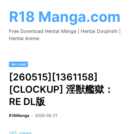
Skip
to
R18 Manga.com
content
Free Download Hentai Manga | Hentai Doujinshi |
Hentai Anime
18H-GAME
[260515][1361158]
[CLOCKUP] 淫獣艦獄：
RE DL版
R18Manga
2026-05-21
145 views