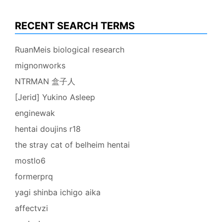
RECENT SEARCH TERMS
RuanMeis biological research
mignonworks
NTRMAN 盒子人
[Jerid] Yukino Asleep
enginewak
hentai doujins r18
the stray cat of belheim hentai
mostlo6
formerprq
yagi shinba ichigo aika
affectvzi