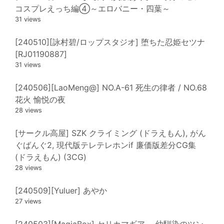
コスプレえっち編④～エロバニー・四葉～
31 views
[240510][詠村碧/ロップスタジオ] 堕ちた忍姫セツナ
[RJ01190887]
31 views
[240506][LaoMeng@] NO.A-61 死生の律者 / NO.68
花火 愉悦の夜
28 views
[サークル高屋] SZK クライミング (ドラえもん), がん
ぐばんぐ2, 現代版テレテレホンif 廉価版差分CG集
(ドラえもん) (3CG)
28 views
[240509][Yuluer] あやか
27 views