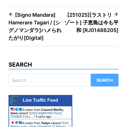
Post
[Signo Mandara]
[251025][ラストリ
Hamerare Tagari / [シ
ゾート] 子恵島は今も平
navigation
グノマンダラ]ハメられ
和 [RJ01486205]
たがり[Digital]
SEARCH
Search
for:
Live Traffic Feed
A visitor from
Council Bluffs,
Iowa
viewed "
[240130][MOMOTDart]
POWER FULL…
"
7 secs ago
A visitor from
Tokyo
viewed "
R18
Manga.com – Free Download *** Manga…
"