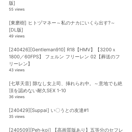
版]
55 views
[東磨樹] ヒトヅマネー～私のナカにいくら出す?～
[DL版]
49 views
[240426][Gentleman910] R18【HMV】【3200ｘ
1800／60FPS】 フェルン フリーレン 02【葬送のフ
リーレン】
43 views
[七草天音] 隙なし女上司、挿れられ中。～意地でも絶
頂を認めない耐久SEX 1-10
36 views
[240429][Suppai] い〇うとの友達#1
35 views
[240509][Peh-koi] 【高画質版あり】五等分のセフレ