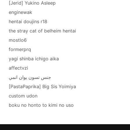
[Jerid] Yukino Asleep
enginewak
hentai doujins r18
the stray cat of belheim hentai
mostlo6
formerprq
yagi shinba ichigo aika
affectvzi
جنس تسون يوان انمي
[PastaPaprika] Big Sis Yoimiya
custom udon
boku no honto to kimi no uso