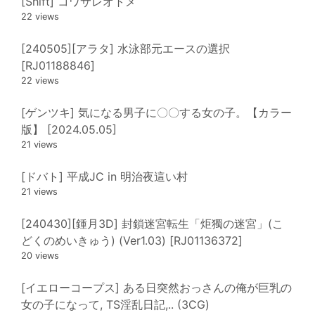
[Shift] コワサレオトメ
22 views
[240505][アラタ] 水泳部元エースの選択
[RJ01188846]
22 views
[ゲンツキ] 気になる男子に〇〇する女の子。【カラー
版】 [2024.05.05]
21 views
[ドバト] 平成JC in 明治夜這い村
21 views
[240430][鍾月3D] 封鎖迷宮転生「炬獨の迷宮」(こ
どくのめいきゅう) (Ver1.03) [RJ01136372]
20 views
[イエローコープス] ある日突然おっさんの俺が巨乳の
女の子になって, TS淫乱日記,.. (3CG)