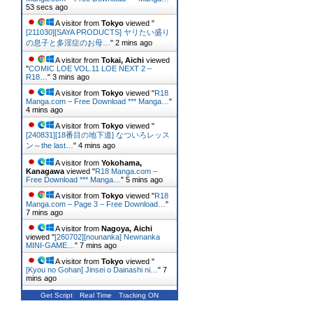
54 secs ago
A visitor from
Tokyo
viewed "
[211030][SAYA PRODUCTS] ヤリたい盛り
の息子と多淫症のお母…
"
2 mins ago
A visitor from
Tokai, Aichi
viewed
"
COMIC LOE VOL.11 LOE NEXT 2 –
R18…
"
3 mins ago
A visitor from
Tokyo
viewed "
R18
Manga.com – Free Download *** Manga…
"
4 mins ago
A visitor from
Tokyo
viewed "
[240831][18番目の地下道] なついろレッス
ン～the last…
"
4 mins ago
A visitor from
Yokohama,
Kanagawa
viewed "
R18 Manga.com –
Free Download *** Manga…
"
5 mins ago
A visitor from
Tokyo
viewed "
R18
Manga.com – Page 3 – Free Download…
"
7 mins ago
A visitor from
Nagoya, Aichi
viewed "
[260702][nounanka] Newnanka
MINI-GAME…
"
7 mins ago
A visitor from
Tokyo
viewed "
[Kyou no Gohan] Jinsei o Dainashi ni…
"
7
mins ago
A visitor from
Tokyo
viewed "
Get Script
Real Time
Tracking ON
[230927][うるうるあるてぃめっと] シスタ