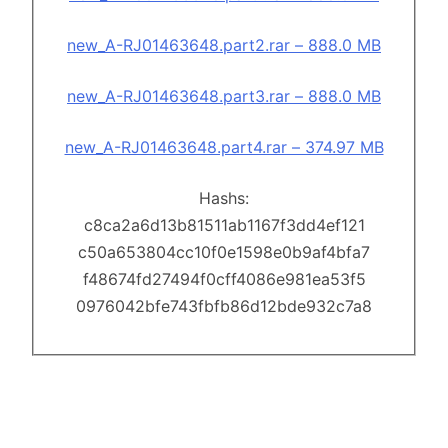
new_A-RJ01463648.part2.rar – 888.0 MB
new_A-RJ01463648.part3.rar – 888.0 MB
new_A-RJ01463648.part4.rar – 374.97 MB
Hashs:
c8ca2a6d13b81511ab1167f3dd4ef121
c50a653804cc10f0e1598e0b9af4bfa7
f48674fd27494f0cff4086e981ea53f5
0976042bfe743fbfb86d12bde932c7a8