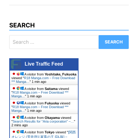
SEARCH
Search
for:
Live Traffic Feed
A visitor from
Yoshitake, Fukuoka
viewed "
R18 Manga.com – Free Download
*** Manga…
"
1 min ago
A visitor from
Saitama
viewed
"
R18 Manga.com – Free Download ***
Manga…
"
1 min ago
A visitor from
Fukuoka
viewed
"
R18 Manga.com – Free Download ***
Manga…
"
1 min ago
A visitor from
Okayama
viewed
"
Search Results for “Aria corporation” –…
"
2 mins ago
A visitor from
Tokyo
viewed "
[関西
オレンジ (荒井啓)] 家畜の王 [DL版] –