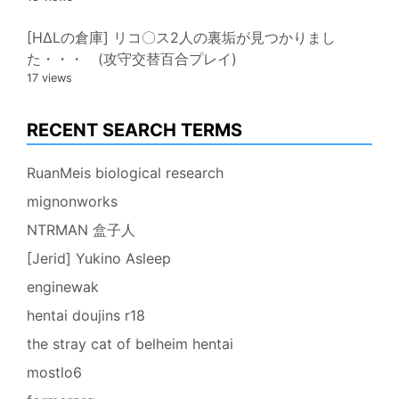
[HΔLの倉庫] リコ〇ス2人の裏垢が見つかりまし
た・・・ (攻守交替百合プレイ)
17 views
RECENT SEARCH TERMS
RuanMeis biological research
mignonworks
NTRMAN 盒子人
[Jerid] Yukino Asleep
enginewak
hentai doujins r18
the stray cat of belheim hentai
mostlo6