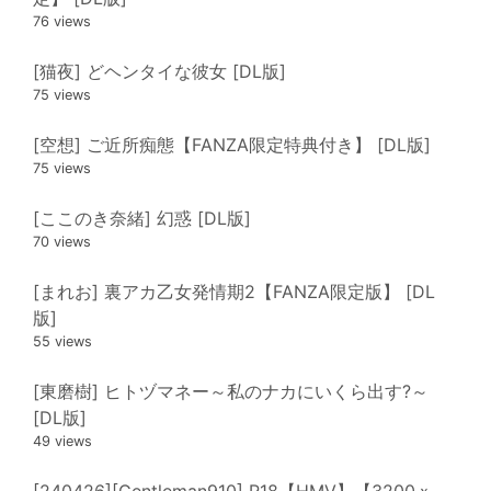
76 views
[猫夜] どヘンタイな彼女 [DL版]
75 views
[空想] ご近所痴態【FANZA限定特典付き】 [DL版]
75 views
[ここのき奈緒] 幻惑 [DL版]
70 views
[まれお] 裏アカ乙女発情期2【FANZA限定版】 [DL
版]
55 views
[東磨樹] ヒトヅマネー～私のナカにいくら出す?～
[DL版]
49 views
[240426][Gentleman910] R18【HMV】【3200ｘ