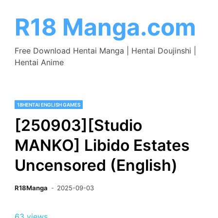
Skip
to
R18 Manga.com
content
Free Download Hentai Manga | Hentai Doujinshi |
Hentai Anime
18HENTAI ENGLISH GAMES
[250903][Studio
MANKO] Libido Estates
Uncensored (English)
R18Manga
2025-09-03
63 views