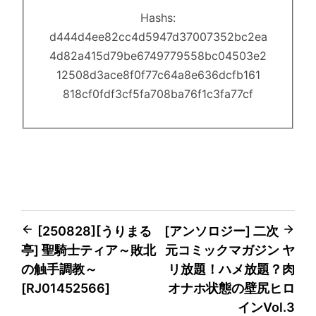
Hashs:
d444d4ee82cc4d5947d37007352bc2ea
4d82a415d79be6749779558bc04503e2
12508d3ace8f0f77c64a8e636dcfb161
818cf0fdf3cf5fa708ba76f1c3fa77cf
Post
[250828][うりまる
[アンソロジー] 二次
亭] 聖騎士ティア～敗北
元コミックマガジン ヤ
navigation
の触手調教～
リ放題！ハメ放題？肉
[RJ01452566]
オナホ状態の壁尻ヒロ
インVol.3