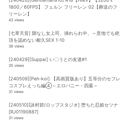
1800／60FPS】 フェルン フリーレン 02【葬送のフ
リーレン】
43 views
[七草天音] 隙なし女上司、挿れられ中。～意地でも絶
頂を認めない耐久SEX 1-10
36 views
[240429][Suppai] い〇うとの友達#1
35 views
[240509][Peh-koi] 【高画質版あり】五等分のセフレ
コスプレえっち編④～エロバニー・四葉～
31 views
[240510][詠村碧/ロップスタジオ] 堕ちた忍姫セツナ
[RJ01190887]
31 views