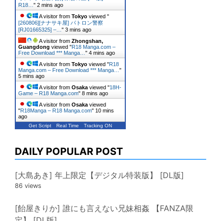
R18…
"
2 mins ago
A visitor from
Tokyo
viewed "
[260806][ナナサキ屋] パトロン警察
[RJ01665325] –…
"
3 mins ago
A visitor from
Zhongshan,
Guangdong
viewed "
R18 Manga.com –
Free Download *** Manga…
"
4 mins ago
A visitor from
Tokyo
viewed "
R18
Manga.com – Free Download *** Manga…
"
5 mins ago
A visitor from
Osaka
viewed "
18H-
Game – R18 Manga.com
"
8 mins ago
A visitor from
Osaka
viewed
"
R18Manga – R18 Manga.com
"
10 mins
ago
Get Script
Real Time
Tracking ON
DAILY POPULAR POST
[大島あき] 年上限定【デジタル特装版】 [DL版]
86 views
[飴屋きりか] 誰にも言えない兄妹相姦 【FANZA限
定】 [DL版]